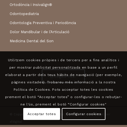
Ortodòncia i Insivalign®
Odontopediatria
Odontologia Preventiva i Periodòncia
Dolor Mandibular i de l’Articulació
Medicina Dental del Son
Utilitzem cookies pròpies i de tercers per a fins analítics i
per mostrar publicitat personalitzada en base a un perfil
elaborat a partir dels teus hàbits de navegació (per exemple,
Seguiu-nos!
pàgines visitades). Trobareu més informació a la nostra
Política de Cookies. Pots acceptar totes les cookies
prement el botó “Acceptar totes” o configurar-les o rebutjar-
ne l'ús, prement el botó “Configurar cookies"
Acceptar totes
Configurar cookies
© Copyright 2024 - Centre Dental Sabadell | Desenvolupat per
xfdigital