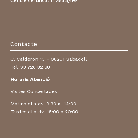
Especialistes i centre acreditat en Somnodent®.
Centre certificat Invisalign® .
Contacte
C. Calderón 13 – 08201 Sabadell
Tel:
93 726 82 38
Horaris Atenció
Visites Concertades
Matins dl a dv 9:30 a 14:00
Tardes dl a dv 15:00 a 20:00