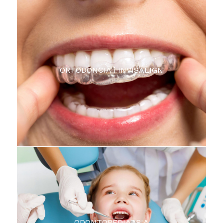
ORTODÒNCIA i INVISALIGN