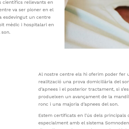
s científics rellevants en
entre va ser pioner en el
ha esdevingut un centre
it mèdic i hospitalari en
 son.
Al nostre centre els hi oferim poder fer 
realització una prova domiciliària del so
d’apnees i el posterior tractament, si s’
produeixen un avançament de la mandíb
ronc i una majoria d’apnees del son.
Estem certificats en l’ús dels principal
especialment amb el sistema Somnode