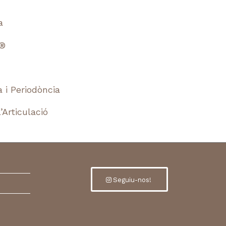
a
n®
 i Periodòncia
’Articulació
Seguiu-nos!