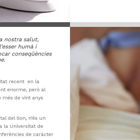
a nostra salut,
l’esser humà i
ocar conseqüències
e.
itat recent en la
ent enorme, però al
 més de vint anys
tal del Son, n’és un
 la Universitat de
nferències de caràcter