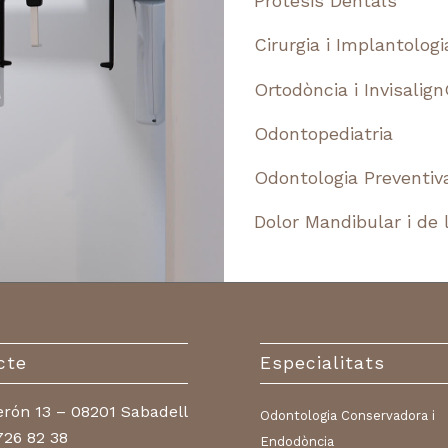
Pròtesis Dentals
Cirurgia i Implantologi
Ortodòncia i Invisalig
Odontopediatria
Odontologia Preventiva
Dolor Mandibular i de l
cte
Especialitats
erón 13 – 08201 Sabadell
Odontologia Conservadora i
726 82 38
Endodòncia