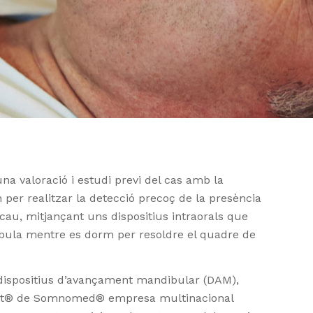
una valoració i estudi previ del cas amb la
n per realitzar la detecció precoç de la presència
escau, mitjançant uns dispositius intraorals que
ula mentre es dorm per resoldre el quadre de
s dispositius d’avançament mandibular (DAM),
nt® de Somnomed® empresa multinacional