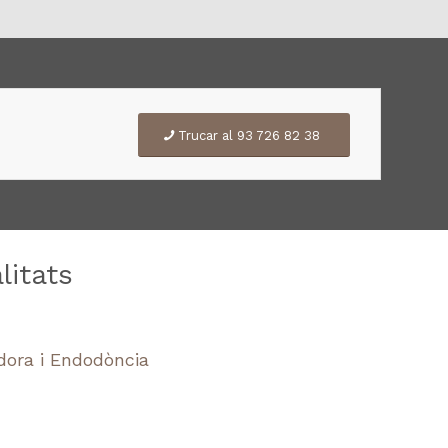
Trucar al 93 726 82 38
litats
dora i Endodòncia