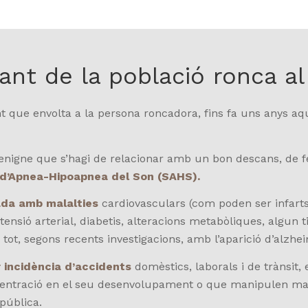
nt de la població ronca al
ent que envolta a la persona roncadora, fins fa uns anys aq
enigne que s’hagi de relacionar amb un bon descans, de 
 d’Apnea-Hipoapnea del Son (SAHS).
ada amb malalties
cardiovasculars (com poden ser infarts
ensió arterial, diabetis, alteracions metabòliques, algun 
 tot, segons recents investigacions, amb l’aparició d’alzhe
 incidència d’accidents
domèstics, laborals i de trànsit,
centració en el seu desenvolupament o que manipulen maq
pública.