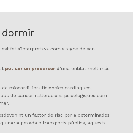
 dormir
uest fet s’interpretava com a signe de son
fet
pot ser un precursor
d’una entitat molt més
 de miocardi, insuficiències cardíaques,
tipus de càncer i alteracions psicològiques com
imer.
 esdevenint un factor de risc per a determinades
uinària pesada o transports públics, aquests